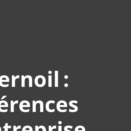
rnoil :
férences
ntreprise