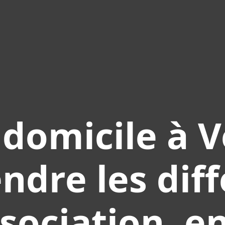
 domicile à Ve
dre les dif
sociation, e