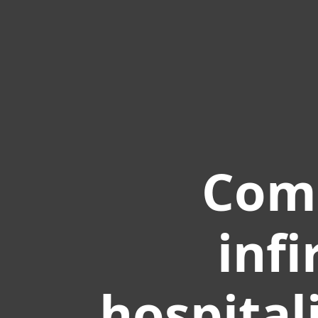
Comp
inf
hospital