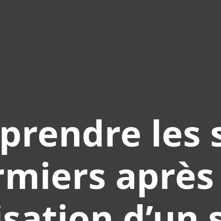
rendre les 
irmiers après
isation d’un 