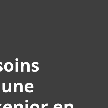
soins
 une
senior en